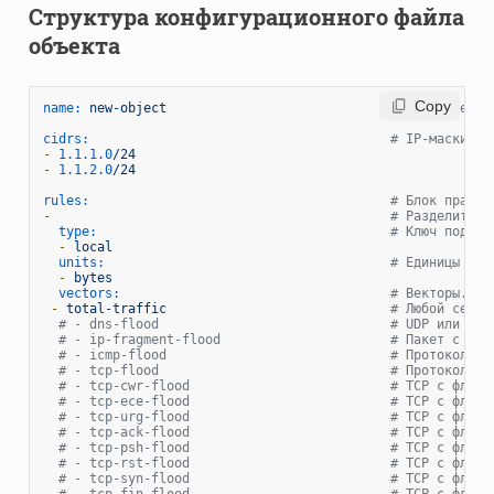
Структура конфигурационного файла
объекта
 Copy
name:
new-object
# Имя объекта
cidrs:
# IP-маски по
-
1.1
.1
.0
/24
-
1.1
.2
.0
/24
rules:
# Блок правил
-
# Разделитель
type:
# Ключ подсче
-
local
units:
# Единицы изм
-
bytes
vectors:
# Векторы. Мо
-
total-traffic
# Любой сетев
# - dns-flood                              # UDP или TCP
# - ip-fragment-flood                      # Пакет с уст
# - icmp-flood                             # Протокол IC
# - tcp-flood                              # Протокол TC
# - tcp-cwr-flood                          # TCP с флаго
# - tcp-ece-flood                          # TCP с флаго
# - tcp-urg-flood                          # TCP с флаго
# - tcp-ack-flood                          # TCP с флаго
# - tcp-psh-flood                          # TCP с флаго
# - tcp-rst-flood                          # TCP с флаго
# - tcp-syn-flood                          # TCP с флаго
# - tcp-fin-flood                          # TCP с флаго