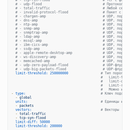
# - udp-flood                              # Протокол UD
# - total-traffic                          # Любой сетев
# - invalid-protocol-flood                 # Пакет с иде
# - chargen-amp                            # UDP, порт и
# - dns-amp                                # UDP, порт и
# - ntp-amp                                # UDP, порт и
# - snmp-amp                               # UDP, порт и
# - snmptrap-amp                           # UDP, порт и
# - ldap-amp                               # UDP, порт и
# - mssql-amp                              # UDP, порт и
# - ibm-cics-amp                           # UDP, порт и
# - ssdp-amp                               # UDP, порт и
# - apple-remote-desktop-amp               # UDP, порт и
# - ws-discovery-amp                       # UDP, порт и
# - memcached-amp                          # UDP, порт и
# - udp-zero-payload-flood                 # UDP-флуд с 
# - udp-big-packets-flood                  # UDP-флуд с 
limit-threshold:
250000000
# Тип порога. 
#   Limit-thre
#   limit-diff
#   Limit-reld
#   Можно испо
-
type:
# Ключ подсчет
-
global
units:
# Единицы изме
-
packets
vectors:
# Векторы
-
total-traffic
-
tcp-syn-flood
limit-diff:
50000
limit-threshold:
200000