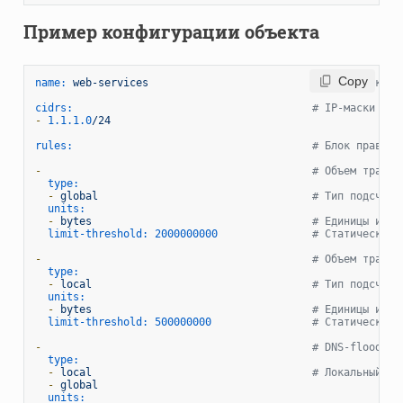
Пример конфигурации объекта
 Copy
name:
web-services
# Имя объекта
cidrs:
# IP-маски пол
-
1.1
.1
.0
/24
rules:
# Блок правил 
-
# Объем трафик
type:
-
global
# Тип подсчета
units:
-
bytes
# Единицы изме
limit-threshold:
2000000000
# Статический 
-
# Объем трафик
type:
-
local
# Тип подсчета
units:
-
bytes
# Единицы изме
limit-threshold:
500000000
# Статический 
-
# DNS-flood
type:
-
local
# Локальный и 
-
global
units: