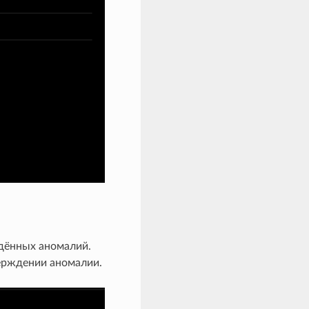
дённых аномалий.
ерждении аномалии.