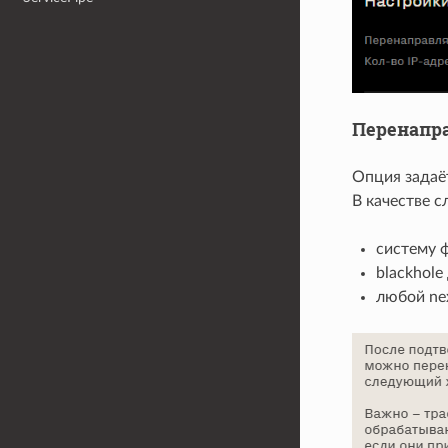
Перенапра
Опция задаё
В качестве 
систему 
blackhole
любой ne