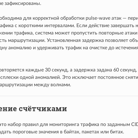
не зафиксированы.
обходима для корректной обработки pulse-wave атак — пер
рафика с короткими интервалами. Если действие завершать 
ении трафика, система может пропустить повторные атаки 
сть маршрутизации. Установленная задержка позволяет объ
дну аномалию и удерживать трафик на очистке до истечения
овторяется каждые 30 секунд, а задержка задана 60 секунд,
всплески одной аномалией. Это исключает постоянное сняти
аршрутизации между волнами.
ение счётчиками
то набор правил для мониторинга трафика по заданным CI
дать пороговые значения в байтах, пакетах или битах.