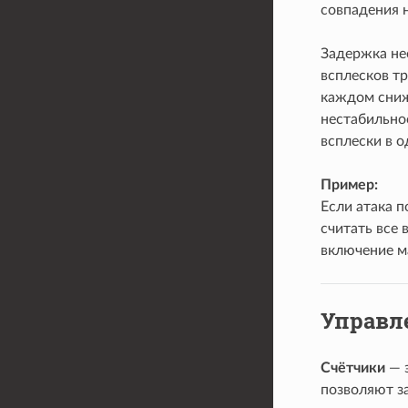
совпадения 
Задержка не
всплесков т
каждом сниж
нестабильно
всплески в о
Пример:
Если атака п
считать все 
включение м
Управл
Счётчики
— э
позволяют за