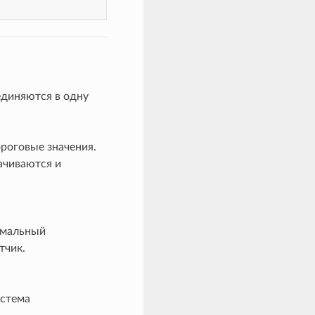
единяются в одну
роговые значения.
ачиваются и
имальный
тчик.
истема