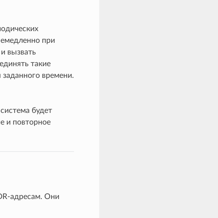
иодических
немедленно при
и вызвать
единять такие
 заданного времени.
 система будет
е и повторное
DR‑адресам. Они