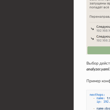
Выбор дейст
analyzer.yaml
Пример конф
nexthops:
-
name:
t
ip:
192
-
name:do