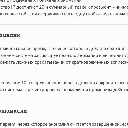
ует 19 отдельных локальных аномалий.
ество IP достигнет 20 и суммарный трафик превысит мини
локальные события сворачиваются в одну глобальную анома
номалии
т минимальное время, в течение которого должно сохранят
жде чем система зафиксирует начало аномалии и выполнит д
збежать ложных срабатываний от кратковременных всплеск
 значение 10, то превышение порога должно сохраняться в т
ма система зарегистрировала аномалию и применила действ
 аномалии
 время, через которое аномалия считается завершённой, ес