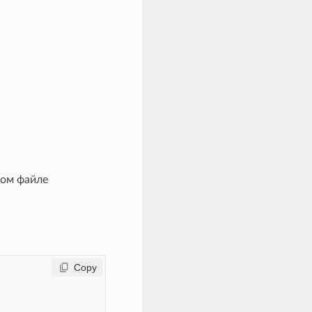
ном файле
 Copy