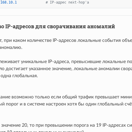
.168
.10
.1
# IP-адрес next-hop'а
о IP-адресов для сворачивания аномалий
т, при каком количестве IP-адресов локальные события объ
аномалию.
леживает уникальные IP-адреса, превысившие локальные по
ло достигает указанное значение, локальные аномалии свор
 одна глобальная.
ание возможно только если общий трафик превышает мин
й порог и в системе настроен хотя бы один глобальный счё
 значение 20, то при превышении порога на 19 IP-адресах с