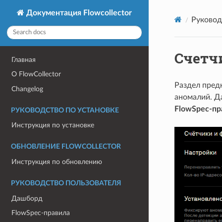
Документация Flowcollector
Руковод
Счетч
Главная
О FlowCollector
Раздел пред
Changelog
аномалий. Д
FlowSpec-пр
РУКОВОДСТВО ПО УСТАНОВКЕ
Инструкция по установке
ОБНОВЛЕНИЕ FLOWCOLLECTOR
Инструкция по обновлению
РУКОВОДСТВО ПОЛЬЗОВАТЕЛЯ
Дашборд
FlowSpec-правила