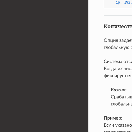
ip:
192
Количеств
Опция задае
глобальную 
Система отс
Когда их чис
фиксируется
Важно:
Срабатыв
глобальны
Пример:
Если указано