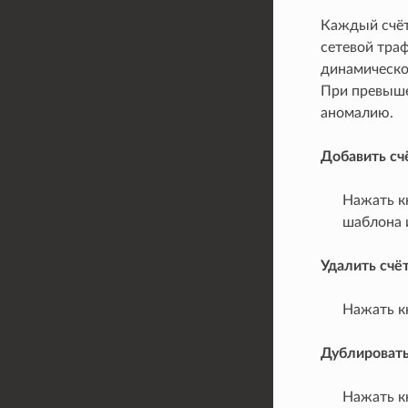
Каждый счёт
сетевой тра
динамическо
При превыше
аномалию.
Добавить сч
Нажать к
шаблона 
Удалить счё
Нажать кн
Дублировать
Нажать кн