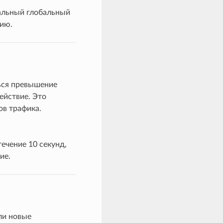
мальный глобальный
лию.
ься превышение
ействие. Это
ов трафика.
ечение 10 секунд,
ие.
ли новые