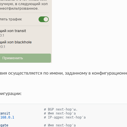
вия осуществляется по имени, заданному в конфигурацион
.
игурации:
# BGP next-hop'ы.
ransit
# Имя next-hop'а
.168
.0
.1
# IP-адрес next-hop'а
sgate
# Имя next-hop'а