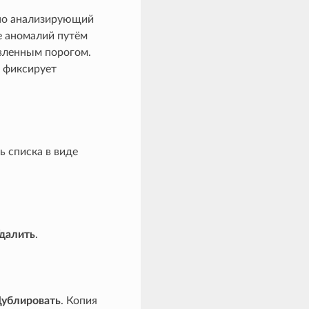
вно анализирующий
е аномалий путём
вленным порогом.
к фиксирует
ь списка в виде
далить
.
ублировать
. Копия